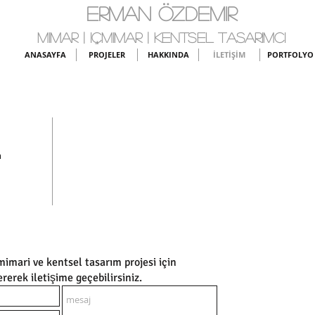
ERMAN ÖZDEMIR
MIMAR | IÇMIMAR | KENTSEL TASARIMCI
ANASAYFA
PROJELER
HAKKINDA
İLETİŞİM
PORTFOLYO
m
imari ve kentsel tasarım projesi için
erek iletişime geçebilirsiniz.