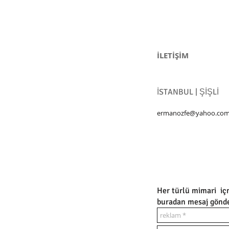
İLETİŞİM
İSTANBUL | ŞİŞLİ
ermanozfe@yahoo.co
Her türlü mimari içm
buradan mesaj gönder